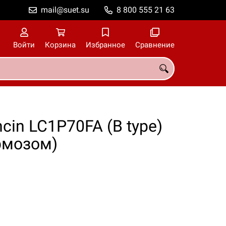
mail@suet.su
8 800 555 21 63
Войти
Корзина
Избранное
Сравнение
in LC1P70FA (B type)
рмозом)