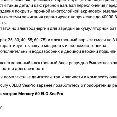
и такие детали как: гребной вал, вал переключения пере
изделия покрыты прочной многослойной акриловой эмаль
 системы зажигания гарантируют напряжение до 40000 В, 
сть.
аточно электроэнергии для зарядки аккумуляторной бат
ах 25; 30; 40; 55; 60; 75) и электронный впрыск смеси на 
о гарантирует высокую мощность и экономию топлива.
 дополнительный водозаборник и двойной верхний подшипн
шенствованный электронный блок разрядно-ёмкостного за
ость и долговечность.
к комплектные двигатели, так и запчасти и комплектующи
rcury 60ELO SeaPro заранее позаботьтесь о приобретении р
 мотров Mercury 60 ELO SeaPro
00