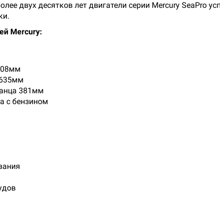
 более двух десятков лет двигатели серии Mercury SeaPro 
ки.
ей Mercury:
508мм
 635мм
ранца 381мм
а с бензином
вания
удов