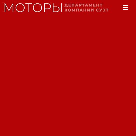
Главная
Каталог
Двигатели электрические
Электродвигатель АИМ
100 L2 взрывозащищённый