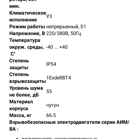
мин.
Климатическое
У3
исполнение
Режим работы
непрерывный, S1
Напряжение, В
220/380В, 50Гц
Температура
окруж. среды,
-40 ... +40
C°
Степень
IP54
защиты
Степень
1ExdellBT4
взрывозащиты
Уровень шума
55
не более, дБ
Материал
чугун
корпуса
Масса, кг
66.5
Взрывобезопасные электродвигатели серии АИМ/
ВА :
возможность кратковременных