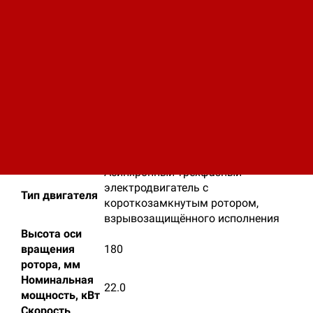
Вы также можете заказать и купить
электродвигатель 4ВР 180S2 удобным для Вас
способом - по телефону или посетив наши
представительства - Контакты СУЭТ.
Эл. двигатели 4ВР 180S2
используются для
привода различных машин и оборудования,
работа которых имеет беспрерывный характер.
Таблица технических характеристик двигателя
4ВР 180S2
Асинхронный трёхфазный
электродвигатель с
Тип двигателя
короткозамкнутым ротором,
взрывозащищённого исполнения
Высота оси
вращения
180
ротора, мм
Номинальная
22.0
мощность, кВт
Скорость