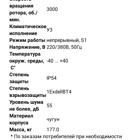
вращения
3000
ротора, об./
мин.
Климатическое
У3
исполнение
Режим работы
непрерывный, S1
Напряжение, В
220/380В, 50Гц
Температура
окруж. среды,
-40 ... +40
C°
Степень
IP54
защиты
Степень
1ExdellBT4
взрывозащиты
Уровень шума
55
не более, дБ
Материал
чугун
корпуса
Масса, кг
177.0
* По заказам потребителей при необходимости