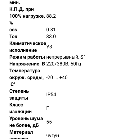
мин.
К.П.Д. при
100% нагрузке,
88.2
%
cos
0.81
Ток
33.0
Климатическое
У3
исполнение
Режим работы
непрерывный, S1
Напряжение, В
220/380В, 50Гц
Температура
окруж. среды,
-20 ... +40
C°
Степень
IP54
защиты
Класс
F
изоляции
Уровень шума
55
не более, дБ
Материал
чугун
корпуса