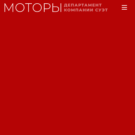
Главная
Каталог
Двигатели электрические
Электродвигатель АД 160
M6 трёхфазный
асинхронный общего
назначения.