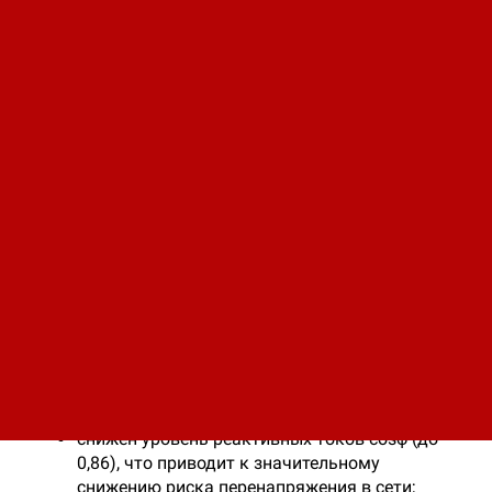
повышенной точности (П).
Общепромышленные электродвигатели серии
АИР :
возможность кратковременных
механических перегрузок;
простота конструкции;
простота пуска и легкость его
автоматизации ;
преимущественно постоянная скорость при
разных нагрузках;
повышен КПД (до 75%) за счет высокой
точности изготовления;
снижен уровень шума (до 55 дБ) за счет
применения высокоточных подшипников;
степень защиты IP54 электродвигателей
обеспечивает повышенную защищенность
оболочки электродвигателя от воды и пыли;
снижен уровень реактивных токов cosφ (до
0,86), что приводит к значительному
снижению риска перенапряжения в сети;