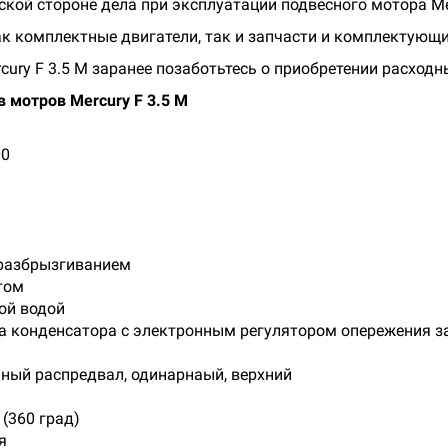
ской стороне дела при эксплуатации подвесного мотора Me
к комплектные двигатели, так и запчасти и комплектующи
cury F 3.5 M заранее позаботьтесь о приобретении расход
 мотров Mercury F 3.5 M
00
разбрызгиванием
том
ой водой
а конденсатора с электронным регулятором опережения з
нный распредвал, одинарнаый, верхний
(360 град)
я