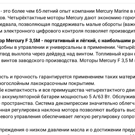
 это более чем 65-летний опыт компании Mercury Marine 
ов. Четырёхтактные моторы Mercury дают экономию горюч
предвала, позволяющая поддерживать малые обороты (важ
 электронного цифрового контроля позволяет производить
 Mercury F 3,5М - портативный и лёгкий, с наибольшим 
добны в управлении и универсальны в применении. Четыр
твод выхлопа через дейдвуд над винтом. Топливный кран н
 винтов заводского производства. Моторы Mercury F 3,5 M
сть и прочность гарантируется применением таких матер
многослойным лакокрасочным покрытием.
бе компактность и все преимущества четырехтактного дви
 аккумуляторной батареи мощностью 5 А/63 Вт. Обслужива
пространства. Система декомпрессии значительно облегча
нная регулировка наклона мотора позволяют выбрать выс
левого управления обеспечивает легкую регулировку сопро
реждения о низком давлении масла и о достижении преде