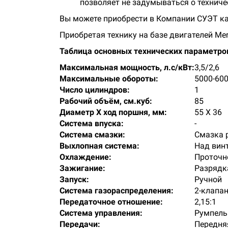
позволяет не задумываться о техниче
Вы можете приобрести в Компании СУЭТ ка
Приобретая технику на базе двигателей Mer
Таблица основных технических параметров
Максимальная мощность, л.с/кВт:
3,5/2,6
Максимальные обороты:
5000-60
Число цилиндров:
1
Рабочий объём, см.куб:
85
Диаметр Х ход поршня, мм:
55 Х 36
Система впуска:
-
Система смазки:
Смазка 
Выхлопная система:
Над вин
Охлаждение:
Проточн
Зажигание:
Разрядк
Запуск:
Ручной
Система газораспределения:
2-клапа
Передаточное отношение:
2,15:1
Система управления:
Румпель 
Передачи:
Передня