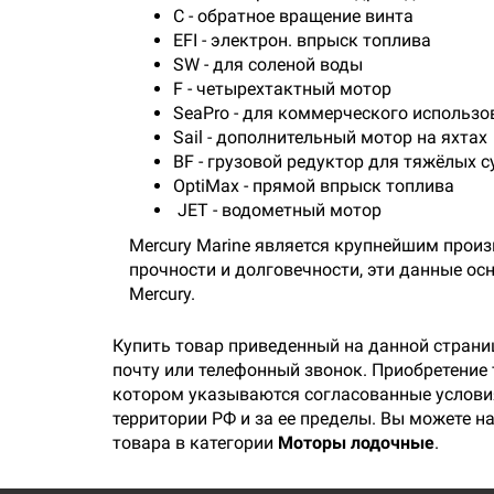
C - обратное вращение винта
EFI - электрон. впрыск топлива
SW - для соленой воды
F - четырехтактный мотор
SeaPro - для коммерческого использо
Sail - дополнительный мотор на яхтах
BF - грузовой редуктор для тяжёлых с
OptiMax - прямой впрыск топлива
JET - водометный мотор
Mercury Marine является крупнейшим про
прочности и долговечности, эти данные осн
Mercury.
Купить товар приведенный на данной страни
почту или телефонный звонок. Приобретение
котором указываются согласованные условия
территории РФ и за ее пределы. Вы можете н
товара в категории
Моторы лодочные
.