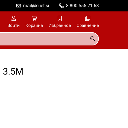
mail@suet.su
8 800 555 21 63
Войти
Корзина
Избранное
Сравнение
 3.5M