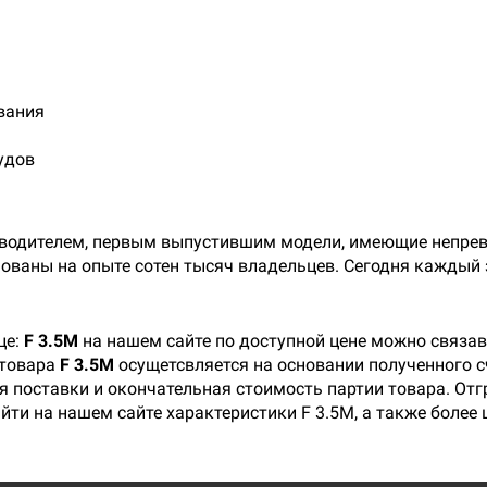
вания
удов
изводителем, первым выпустившим модели, имеющие непре
ованы на опыте сотен тысяч владельцев. Сегодня каждый з
це:
F 3.5M
на нашем сайте по доступной цене можно связав
 товара
F 3.5M
осущетсвляется на основании полученного сч
 поставки и окончательная стоимость партии товара. Отгр
айти на нашем сайте характеристики F 3.5M, а также боле