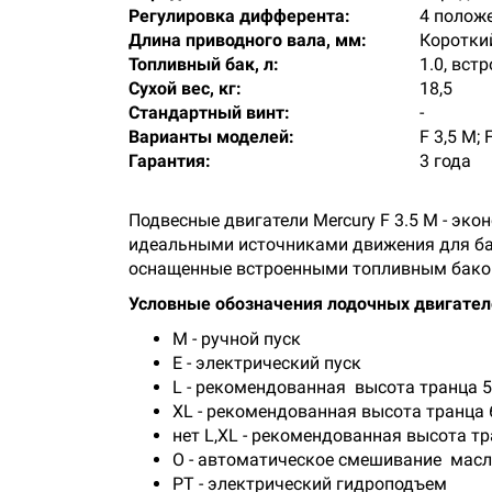
Регулировка дифферента:
4 полож
Длина приводного вала, мм:
Короткий
Топливный бак, л:
1.0, вст
Сухой вес, кг:
18,5
Стандартный винт:
-
Варианты моделей:
F 3,5 M; 
Гарантия:
3 года
Подвесные двигатели Mercury F 3.5 М - эк
идеальными источниками движения для бай
оснащенные встроенными топливным баком
Условные обозначения лодочных двигател
М - ручной пуск
Е - электрический пуск
L - рекомендованная высота транца 
XL - рекомендованная высота транца
нет L,XL - рекомендованная высота т
O - автоматическое смешивание масл
PT - электрический гидроподъем