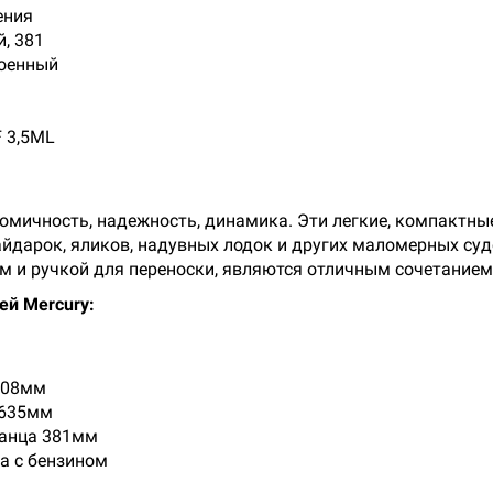
ения
, 381
роенный
F 3,5ML
ономичность, надежность, динамика. Эти легкие, компактн
дарок, яликов, надувных лодок и других маломерных суд
 и ручкой для переноски, являются отличным сочетанием
ей Mercury:
508мм
 635мм
ранца 381мм
а с бензином