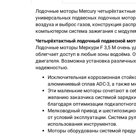
Лодочные моторы Mercury четырёхтактные -
универсальных подвесных лодочных мотор
воздуха и выброс газов, конструкция рас
компьютером система зажигания с модулем
Четырёхтактный лодочный подвесной мотор
Лодочные моторы Меркури F 3,5 М очень у
облегчает доступ в любые зоны водоёма. О
двигателя. Возможна установка различных
надежностью.
Исключительная коррозионная стойко
алюминиевый сплав ADC-3, а также 
Эти маленькие моторы сочетают в се
желанию заказчика системой зарядки
благодаря оптимизации подкапотного 
Мелководный привод и шестипозицио
от условий эксплуатации. Система ру
использования инструментов.
Моторы оборудованы системой предуп