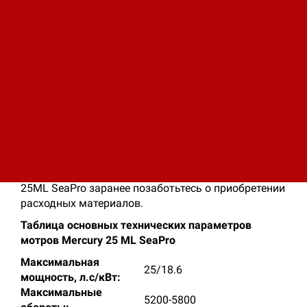
Моторы Mercury SeaPro имеют
усовершенствованный электронный блок
разрядно-ёмкостного зажигания и
магнитный держатель, что обеспечивает
исключительную надежность и
долговечность.
Вы можете приобрести в Компании СУЭТ как
комплектные двигатели, так и запчасти и
комплектующие на необходимый Вам двигатель
Mercury.
Приобретая технику на базе двигателей Mercury
25ML SeaPro заранее позаботьтесь о приобретении
расходных материалов.
Таблица основных технических параметров
мотров Mercury 25 ML SeaPro
Максимальная
25/18.6
мощность, л.с/кВт:
Максимальные
5200-5800