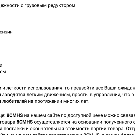
адежности с грузовым редуктором
бензин
е
лем
и и легкости использования, то превзойти все Ваши ожид
заводятся легким движением, просты в управлении, что в
я любителей на протяжении многих лет.
це:
8CMHS
на нашем сайте по доступной цене можно связа
 товара
8CMHS
осущетсвляется на основании полученного с
 поставки и окончательная стоимость партии товара. Отгр