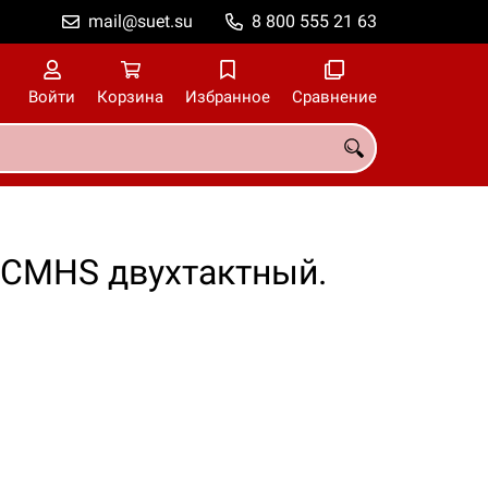
mail@suet.su
8 800 555 21 63
Войти
Корзина
Избранное
Сравнение
8CMHS двухтактный.