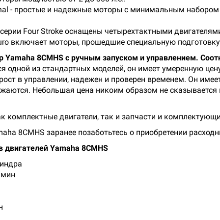
nal - простые и надежные моторы с минимальным набором
рии Four Stroke оснащены четырехтактными двигателями 
ro включает моторы, прошедшие специальную подготовку,
 Yamaha 8CMHS с ручным запуском и управлением. Соотн
 одной из стандартных моделей, он имеет умеренную цен
ст в управлении, надежен и проверен временем. Он имеет
жаются. Небольшая цена никоим образом не сказывается 
к комплектные двигатели, так и запчасти и комплектующ
amaha 8CMHS заранее позаботьтесь о приобретении расходн
в двигателей
Yamaha 8CMHS
линдра
б/мин
н