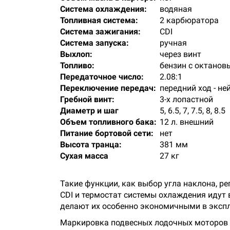
Система охлаждения:
водяная
Топливная система:
2 карбюратора
Система зажигания:
CDI
Система запуска:
ручная
Выхлоп:
через винт
Топливо:
бензин с октанов
Передаточное число:
2.08:1
Переключение передач:
передний ход - не
Гребной винт:
3-х лопастной
Диаметр и шаг
5, 6.5, 7, 7.5, 8, 8.5
Объем топливного бака:
12 л. внешний
Питание бортовой сети:
нет
Высота транца:
381 мм
Сухая масса
27 кг
Такие функции, как выбор угла наклона, ре
CDI и термостат системы охлаждения идут 
делают их особенно экономичными в эксп
Маркировка подвесных лодочных моторов