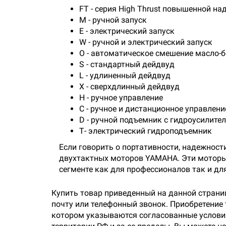
FT - серия High Thrust повышенной н
М - ручной запуск
Е - электрический запуск
W - ручной и электрический запуск
О - автоматическое смешение масло-
S - стандартный дейдвуд
L - удлиненный дейдвуд
X - сверхдлинный дейдвуд
Н - ручное управление
С - ручное и дистанционное управлени
D - ручной подъемник с гидроусилите
Т- электрический гидроподъемник
Если говорить о портативности, надежност
двухтактных моторов YAMAHA. Эти моторы 
сегменте как для профессионалов так и дл
Купить товар приведенный на данной страни
почту или телефонный звонок. Приобретение
котором указываются согласованные условия