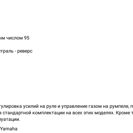
ым числом 95
йтраль - реверс
гулировка усилий на руле и управление газом на румпеле,
в стандартной комплектации на всех этих моделях. Кроме 
луатации.
 Yamaha