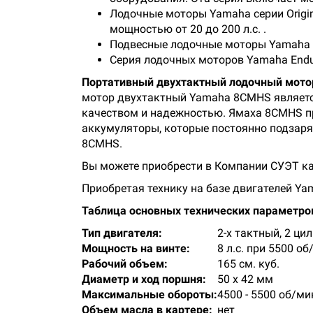
Лодочные моторы Yamaha серии Origi
мощностью от 20 до 200 л.с. .
Подвесные лодочные моторы Yamaha се
Серия лодочных моторов Yamaha Endu
Портативный двухтактный лодочный мотор
мотор двухтактный Yamaha 8CMHS является
качеством и надежностью. Ямаха 8CMHS про
аккумуляторы, которые постоянно подзаря
8CMHS.
Вы можете приобрести в Компании СУЭТ ка
Приобретая технику на базе двигателей Y
Таблица основных технических параметро
Тип двигателя:
2-х тактный, 2 ци
Мощность на винте:
8 л.с. при 5500 о
Рабочий объем:
165 см. куб.
Диаметр и ход поршня:
50 x 42 мм
Максимальные обороты:
4500 - 5500 об/ми
Объем масла в картере:
нет